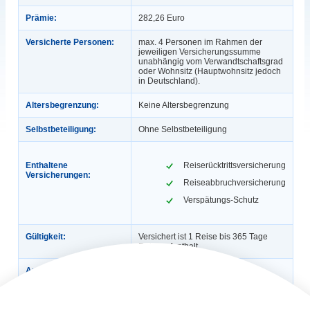
Prämie:
282,26 Euro
Versicherte Personen:
max. 4 Personen im Rahmen der
jeweiligen Versicherungssumme
unabhängig vom Verwandtschaftsgrad
oder Wohnsitz (Hauptwohnsitz jedoch
in Deutschland).
Altersbegrenzung:
Keine Altersbegrenzung
Selbstbeteiligung:
Ohne Selbstbeteiligung
Enthaltene
Reiserücktrittsversicherung
Versicherungen:
Reiseabbruchversicherung
Verspätungs-Schutz
Gültigkeit:
Versichert ist 1 Reise bis 365 Tage
Reiseaufenthalt.
Automatische
Nein
Verlängerung:
Buchungsfrist:
Abschluss bis 30 Tage vor Reiseantritt.