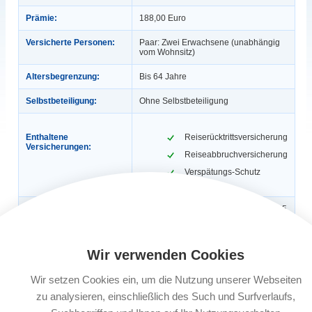
Prämie:
188,00 Euro
Versicherte Personen:
Paar: Zwei Erwachsene (unabhängig
vom Wohnsitz)
Altersbegrenzung:
Bis 64 Jahre
Selbstbeteiligung:
Ohne Selbstbeteiligung
Enthaltene
Reiserücktrittsversicherung
Versicherungen:
Reiseabbruchversicherung
Verspätungs-Schutz
Gültigkeit:
Versichert sind alle Ihre Reisen bis 365
Tage, die Sie weltweit unternehmen.
Automatische
Ja
Wir verwenden Cookies
Verlängerung:
Buchungsfrist:
Der Abschluss bzw. der Vertragsbeginn
Wir setzen Cookies ein, um die Nutzung unserer Webseiten
muss spätestens 30 Tage vor
zu analysieren, einschließlich des Such und Surfverlaufs,
Reisebeginn erfolgen. Bei Buchungen
ab 29 Tagen vor Reisebeginn bis 3