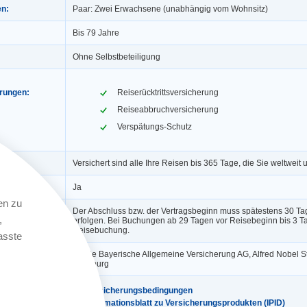
en:
Paar: Zwei Erwachsene (unabhängig vom Wohnsitz)
Bis 79 Jahre
Ohne Selbstbeteiligung
erungen:
Reiserücktrittsversicherung
Reiseabbruchversicherung
Verspätungs-Schutz
Versichert sind alle Ihre Reisen bis 365 Tage, die Sie weltweit
ngerung:
Ja
en zu
Der Abschluss bzw. der Vertragsbeginn muss spätestens 30 Ta
,
erfolgen. Bei Buchungen ab 29 Tagen vor Reisebeginn bis 3 T
Reisebuchung.
asste
BA die Bayerische Allgemeine Versicherung AG, Alfred Nobel St
Würzburg
Versicherungsbedingungen
Informationsblatt zu Versicherungsprodukten (IPID)