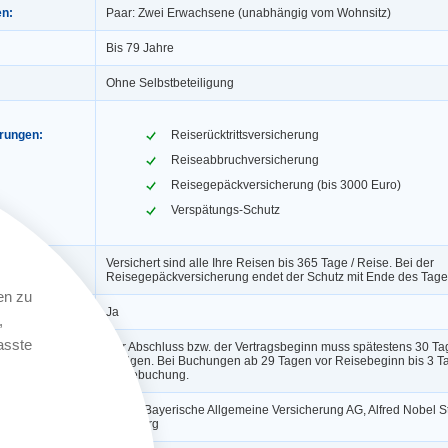
en:
Paar: Zwei Erwachsene (unabhängig vom Wohnsitz)
Bis 79 Jahre
Ohne Selbstbeteiligung
erungen:
Reiserücktrittsversicherung
Reiseabbruchversicherung
Reisegepäckversicherung (bis 3000 Euro)
Verspätungs-Schutz
Versichert sind alle Ihre Reisen bis 365 Tage / Reise. Bei der
Reisegepäckversicherung endet der Schutz mit Ende des Tage
en zu
ngerung:
Ja
,
asste
Der Abschluss bzw. der Vertragsbeginn muss spätestens 30 Ta
erfolgen. Bei Buchungen ab 29 Tagen vor Reisebeginn bis 3 T
Reisebuchung.
BA die Bayerische Allgemeine Versicherung AG, Alfred Nobel St
Würzburg