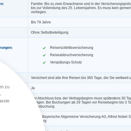
en:
Familie: Bis zu zwei Erwachsene und in der Versicherungspoli
bis zur Vollendung des 25. Lebensjahres. Es muss kein geme
vorliegen.
Bis 79 Jahre
Ohne Selbstbeteiligung
erungen:
Reiserücktrittsversicherung
Reiseabbruchversicherung
Verspätungs-Schutz
Versichert sind alle Ihre Reisen bis 365 Tage, die Sie weltweit
en zu
ngerung:
Ja
,
Der Abschluss bzw. der Vertragsbeginn muss spätestens 30 Ta
asste
erfolgen. Bei Buchungen ab 29 Tagen vor Reisebeginn bis 3 T
Reisebuchung.
BA die Bayerische Allgemeine Versicherung AG, Alfred Nobel St
Würzburg