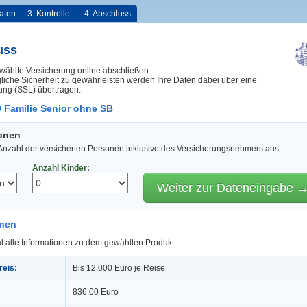
aten
3. Kontrolle
4. Abschluss
uss
wählte Versicherung online abschließen.
iche Sicherheit zu gewährleisten werden Ihre Daten dabei über eine
ung (SSL) übertragen.
 Familie Senior ohne SB
sonen
 Anzahl der versicherten Personen inklusive des Versicherungsnehmers aus:
Anzahl Kinder:
Weiter zur Dateneingabe 
onen
l alle Informationen zu dem gewählten Produkt.
reis:
Bis 12.000 Euro je Reise
836,00 Euro