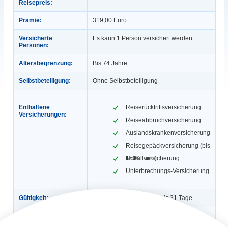
Reisepreis:
Prämie:
319,00 Euro
Versicherte
Es kann 1 Person versichert werden.
Personen:
Altersbegrenzung:
Bis 74 Jahre
Selbstbeteiligung:
Ohne Selbstbeteiligung
Enthaltene
Reiserücktrittsversicherung
Versicherungen:
Reiseabbruchversicherung
Auslandskrankenversicherung
Reisegepäckversicherung (bis
1500 Euro)
Notfallversicherung
Unterbrechungs-Versicherung
Gültigkeit:
Für die einmalige Reise bis 31 Tage.
Automatische
Nein
Verlängerung: