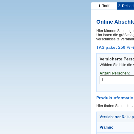
1. Tarif
2. Reised
Online Abschl
Hier können Sie die ge
Um Ihnen die größtmögl
verschlüsselte Verbind
TAS.paket 250 P/F
Versicherte Per
Wählen Sie bitte die
Anzahl Personen:
Produktinformati
Hier finden Sie nochma
Versicherter Reisep
Prämie: