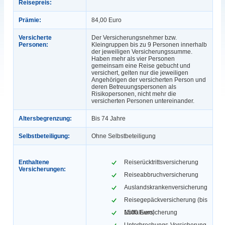
Reisepreis:
Prämie:
84,00 Euro
Versicherte
Der Versicherungsnehmer bzw.
Personen:
Kleingruppen bis zu 9 Personen innerhalb
der jeweiligen Versicherungssumme.
Haben mehr als vier Personen
gemeinsam eine Reise gebucht und
versichert, gelten nur die jeweiligen
Angehörigen der versicherten Person und
deren Betreuungspersonen als
Risikopersonen, nicht mehr die
versicherten Personen untereinander.
Altersbegrenzung:
Bis 74 Jahre
Selbstbeteiligung:
Ohne Selbstbeteiligung
Enthaltene
Reiserücktrittsversicherung
Versicherungen:
Reiseabbruchversicherung
Auslandskrankenversicherung
Reisegepäckversicherung (bis
1500 Euro)
Notfallversicherung
Unterbrechungs-Versicherung