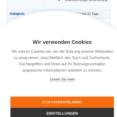
Gültigkeit:
Für die einmalige Reise bis 31 Tage.
Automatische
Nein
Verlängerung:
Buchungsfrist:
Bei der Einmalversicherung muss der
Abschluss der Versicherung bei
Wir verwenden Cookies
Reisebuchung, spätestens jedoch 30
Tage vor planmäßigem Reiseantritt
erfolgen. Bei kurzfristiger Reisebuchung
Wir setzen Cookies ein, um die Nutzung unserer Webseiten
ab 30 Tage vor Reisebeginn muss der
zu analysieren, einschließlich des Such und Surfverlaufs,
Abschluss innerhalb von 3 Werktagen
nach Reisebuchung erfolgen.
Suchbegriffen und Ihnen auf Ihr Nutzungsverhalten
angepasste Informationen anbieten zu können.
Leistungsträger:
KRAVAG-LOGISTIC Versicherungs-AG,
Emil-von-Behring-Straße 2, 60439
Frankfurt am Main
Lernen Sie mehr
Dokumente:
Versicherungsbedingungen
Informationsblatt zu
Versicherungsprodukten (IPID)
ALLE COOKIES ERLAUBEN
EINSTELLUNGEN