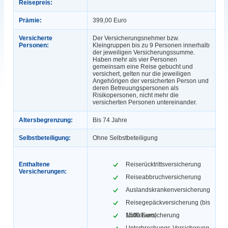
Reisepreis:
Prämie:
399,00 Euro
Versicherte
Der Versicherungsnehmer bzw.
Personen:
Kleingruppen bis zu 9 Personen innerhalb
der jeweiligen Versicherungssumme.
Haben mehr als vier Personen
gemeinsam eine Reise gebucht und
versichert, gelten nur die jeweiligen
Angehörigen der versicherten Person und
deren Betreuungspersonen als
Risikopersonen, nicht mehr die
versicherten Personen untereinander.
Altersbegrenzung:
Bis 74 Jahre
Selbstbeteiligung:
Ohne Selbstbeteiligung
Enthaltene
Reiserücktrittsversicherung
Versicherungen:
Reiseabbruchversicherung
Auslandskrankenversicherung
Reisegepäckversicherung (bis
1500 Euro)
Notfallversicherung
Unterbrechungs-Versicherung