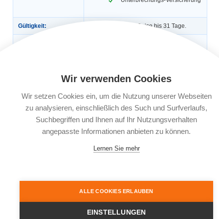
Gültigkeit:
Für die einmalige Reise bis 31 Tage.
Automatische
Nein
Verlängerung:
Buchungsfrist:
Bei der Einmalversicherung muss der
Abschluss der Versicherung bei
Wir verwenden Cookies
Reisebuchung, spätestens jedoch 30
Tage vor planmäßigem Reiseantritt
erfolgen. Bei kurzfristiger Reisebuchung
Wir setzen Cookies ein, um die Nutzung unserer Webseiten
ab 30 Tage vor Reisebeginn muss der
zu analysieren, einschließlich des Such und Surfverlaufs,
Abschluss innerhalb von 3 Werktagen
nach Reisebuchung erfolgen.
Suchbegriffen und Ihnen auf Ihr Nutzungsverhalten
angepasste Informationen anbieten zu können.
Leistungsträger:
KRAVAG-LOGISTIC Versicherungs-AG,
Emil-von-Behring-Straße 2, 60439
Frankfurt am Main
Lernen Sie mehr
Dokumente:
Versicherungsbedingungen
Informationsblatt zu
Versicherungsprodukten (IPID)
ALLE COOKIES ERLAUBEN
EINSTELLUNGEN