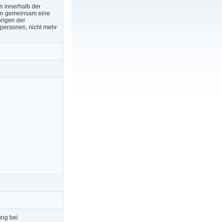
n innerhalb der
en gemeinsam eine
örigen der
personen, nicht mehr
ung bei