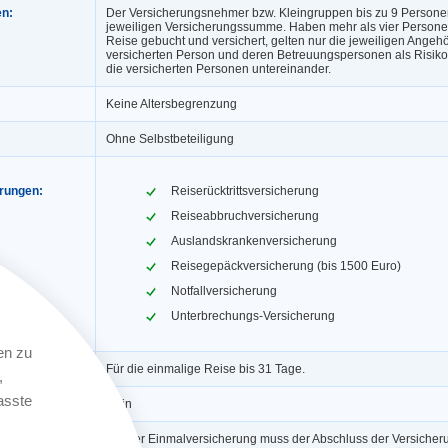
en:
Der Versicherungsnehmer bzw. Kleingruppen bis zu 9 Persone
jeweiligen Versicherungssumme. Haben mehr als vier Person
Reise gebucht und versichert, gelten nur die jeweiligen Angeh
versicherten Person und deren Betreuungspersonen als Risiko
die versicherten Personen untereinander.
Keine Altersbegrenzung
Ohne Selbstbeteiligung
erungen:
Reiserücktrittsversicherung
Reiseabbruchversicherung
Auslandskrankenversicherung
Reisegepäckversicherung (bis 1500 Euro)
Notfallversicherung
Unterbrechungs-Versicherung
en zu
Für die einmalige Reise bis 31 Tage.
,
asste
ngerung:
Nein
Bei der Einmalversicherung muss der Abschluss der Versicher