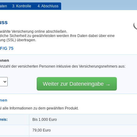
aten
3. Kontrolle
4. Abschluss
uss
wählte Versicherung online abschließen.
iche Sicherheit zu gewährleisten werden Ihre Daten dabei über eine
ung (SSL) übertragen.
/F/G 75
sonen
 Anzahl der versicherten Personen inklusive des Versicherungsnehmers aus:
Weiter zur Dateneingabe →
onen
l alle Informationen zu dem gewählten Produkt.
reis:
Bis 1.000 Euro
79,00 Euro