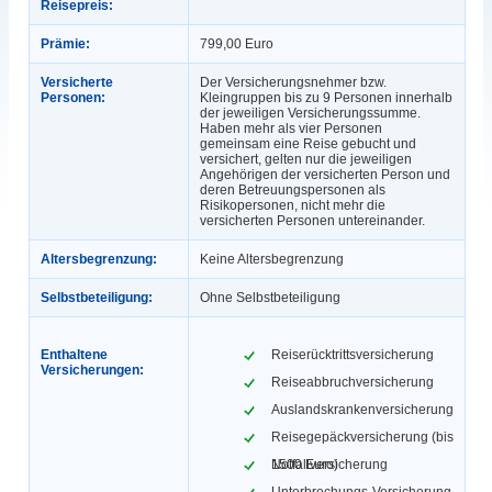
Reisepreis:
Prämie:
799,00 Euro
Versicherte
Der Versicherungsnehmer bzw.
Personen:
Kleingruppen bis zu 9 Personen innerhalb
der jeweiligen Versicherungssumme.
Haben mehr als vier Personen
gemeinsam eine Reise gebucht und
versichert, gelten nur die jeweiligen
Angehörigen der versicherten Person und
deren Betreuungspersonen als
Risikopersonen, nicht mehr die
versicherten Personen untereinander.
Altersbegrenzung:
Keine Altersbegrenzung
Selbstbeteiligung:
Ohne Selbstbeteiligung
Enthaltene
Reiserücktrittsversicherung
Versicherungen:
Reiseabbruchversicherung
Auslandskrankenversicherung
Reisegepäckversicherung (bis
1500 Euro)
Notfallversicherung
Unterbrechungs-Versicherung