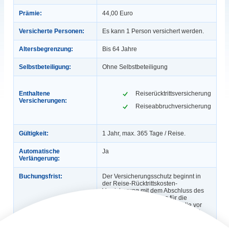
Prämie:
44,00 Euro
Versicherte Personen:
Es kann 1 Person versichert werden.
Altersbegrenzung:
Bis 64 Jahre
Selbstbeteiligung:
Ohne Selbstbeteiligung
Enthaltene
Reiserücktrittsversicherung
Versicherungen:
Reiseabbruchversicherung
Gültigkeit:
1 Jahr, max. 365 Tage / Reise.
Automatische
Ja
Verlängerung:
Buchungsfrist:
Der Versicherungsschutz beginnt in
der Reise-Rücktrittskosten-
Versicherung mit dem Abschluss des
Versicherungsvertrages für die
gebuchte Reise. Für Reisen, die vor
dem versicherten Zeitraum gebucht
wurden, besteht Versicherungsschutz,
wenn zwischen Vertragsbeginn und