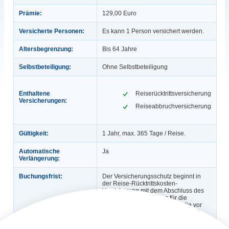
Prämie:
129,00 Euro
Versicherte Personen:
Es kann 1 Person versichert werden.
Altersbegrenzung:
Bis 64 Jahre
Selbstbeteiligung:
Ohne Selbstbeteiligung
Enthaltene
Reiserücktrittsversicherung
Versicherungen:
Reiseabbruchversicherung
Gültigkeit:
1 Jahr, max. 365 Tage / Reise.
Automatische
Ja
Verlängerung:
Buchungsfrist:
Der Versicherungsschutz beginnt in
der Reise-Rücktrittskosten-
Versicherung mit dem Abschluss des
Versicherungsvertrages für die
gebuchte Reise. Für Reisen, die vor
dem versicherten Zeitraum gebucht
wurden, besteht Versicherungsschutz,
wenn zwischen Vertragsbeginn und