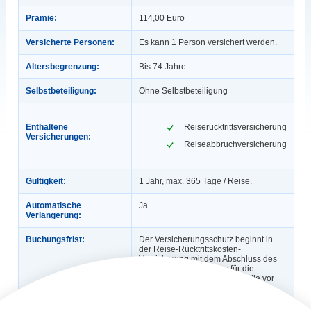
Prämie:
114,00 Euro
Versicherte Personen:
Es kann 1 Person versichert werden.
Altersbegrenzung:
Bis 74 Jahre
Selbstbeteiligung:
Ohne Selbstbeteiligung
Enthaltene
Reiserücktrittsversicherung
Versicherungen:
Reiseabbruchversicherung
Gültigkeit:
1 Jahr, max. 365 Tage / Reise.
Automatische
Ja
Verlängerung:
Buchungsfrist:
Der Versicherungsschutz beginnt in
der Reise-Rücktrittskosten-
Versicherung mit dem Abschluss des
Versicherungsvertrages für die
gebuchte Reise. Für Reisen, die vor
dem versicherten Zeitraum gebucht
wurden, besteht Versicherungsschutz,
wenn zwischen Vertragsbeginn und