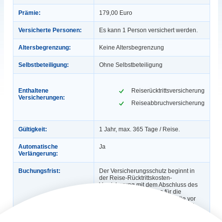
Prämie:
179,00 Euro
Versicherte Personen:
Es kann 1 Person versichert werden.
Altersbegrenzung:
Keine Altersbegrenzung
Selbstbeteiligung:
Ohne Selbstbeteiligung
Enthaltene
Reiserücktrittsversicherung
Versicherungen:
Reiseabbruchversicherung
Gültigkeit:
1 Jahr, max. 365 Tage / Reise.
Automatische
Ja
Verlängerung:
Buchungsfrist:
Der Versicherungsschutz beginnt in
der Reise-Rücktrittskosten-
Versicherung mit dem Abschluss des
Versicherungsvertrages für die
gebuchte Reise. Für Reisen, die vor
dem versicherten Zeitraum gebucht
wurden, besteht Versicherungsschutz,
wenn zwischen Vertragsbeginn und