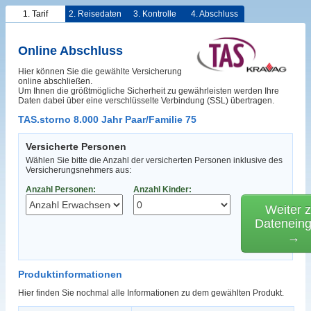
1. Tarif
2. Reisedaten
3. Kontrolle
4. Abschluss
Online Abschluss
Hier können Sie die gewählte Versicherung
online abschließen.
Um Ihnen die größtmögliche Sicherheit zu gewährleisten werden Ihre
Daten dabei über eine verschlüsselte Verbindung (SSL) übertragen.
TAS.storno 8.000 Jahr Paar/Familie 75
Versicherte Personen
Wählen Sie bitte die Anzahl der versicherten Personen inklusive des
Versicherungsnehmers aus:
Anzahl Personen:
Anzahl Kinder:
Weiter z
Datenein
→
Produktinformationen
Hier finden Sie nochmal alle Informationen zu dem gewählten Produkt.