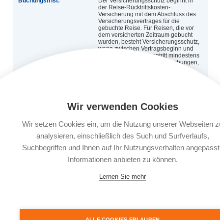
Buchungsfrist:
Der Versicherungsschutz beginnt in
der Reise-Rücktrittskosten-
Versicherung mit dem Abschluss des
Versicherungsvertrages für die
gebuchte Reise. Für Reisen, die vor
dem versicherten Zeitraum gebucht
wurden, besteht Versicherungsschutz,
wenn zwischen Vertragsbeginn und
planmäßigem Reiseantritt mindestens
30 Tage liegen. Für Reisebuchungen,
bei denen zwischen Buchung und
Reisebeginn weniger als 30 Tage
liegen, besteht Versicherungsschutz,
wenn der Versicherungsvertrag am Tag
der Reisebuchung oder spätestens
innerhalb der nächsten drei Werktage
Wir verwenden Cookies
beginnt.
Wir setzen Cookies ein, um die Nutzung unserer Webseiten z
Leistungsträger:
KRAVAG-LOGISTIC Versicherungs-AG,
Emil-von-Behring-Straße 2, 60439
analysieren, einschließlich des Such und Surfverlaufs,
Frankfurt am Main
Suchbegriffen und Ihnen auf Ihr Nutzungsverhalten angepasst
Informationen anbieten zu können.
Dokumente:
Versicherungsbedingungen
Informationsblatt zu
Versicherungsprodukten (IPID)
Lernen Sie mehr
ALLE COOKIES ERLAUBEN