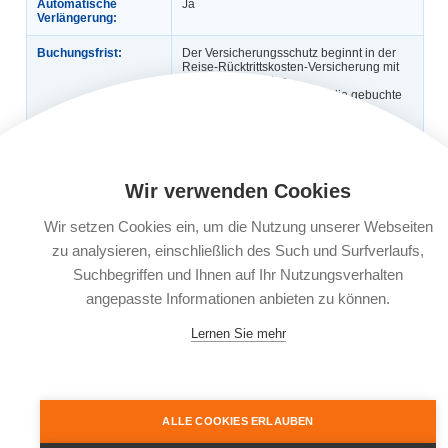
Automatische
Ja
Verlängerung:
Buchungsfrist:
Der Versicherungsschutz beginnt in der
Reise-Rücktrittskosten-Versicherung mit
dem Abschluss des
Versicherungsvertrages für die gebuchte
Reise. Für Reisen, die vor dem
versicherten Zeitraum gebucht wurden,
besteht Versicherungsschutz, wenn
zwischen Vertragsbeginn und
planmäßigem Reiseantritt mindestens 30
Tage liegen. Für Reisebuchungen, bei
Wir verwenden Cookies
denen zwischen Buchung und
Reisebeginn weniger als 30 Tage liegen,
besteht Versicherungsschutz, wenn der
Wir setzen Cookies ein, um die Nutzung unserer Webseiten
Versicherungsvertrag am Tag der
Reisebuchung oder spätestens innerhalb
zu analysieren, einschließlich des Such und Surfverlaufs,
der nächsten drei Werktage beginnt.
Suchbegriffen und Ihnen auf Ihr Nutzungsverhalten
angepasste Informationen anbieten zu können.
Leistungsträger:
KRAVAG-LOGISTIC Versicherungs-AG,
Emil-von-Behring-Straße 2, 60439
Frankfurt am Main
Lernen Sie mehr
Dokumente:
Versicherungsbedingungen
Informationsblatt zu
Versicherungsprodukten (IPID)
ALLE COOKIES ERLAUBEN