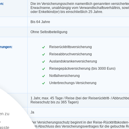
en:
Die im Versicherungsschein namentlich genannten versicherte
Erwachsene, unabhängig vom Verwandtschaftsverhältnis, sowie
oder Enkelkind(er) bis einschließlich 25 Jahre.
Bis 64 Jahre
Ohne Selbstbeteiligung
erungen:
Reiserücktrittsversicherung
Reiseabbruchversicherung
Auslandskrankenversicherung
Reisegepäckversicherung (bis 3000 Euro)
Notfallversicherung
Unterbrechungs-Versicherung
1 Jahr, max. 45 Tage / Reise (bei der Reiserücktritt- / Abbruch
Reiseschutz bis zu 365 Tagen)
ngerung:
Ja
en zu
,
Der Versicherungsschutz beginnt in der Reise-Rücktrittskosten
dem Abschluss des Versicherungsvertrages für die gebuchte Re
asste