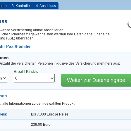
aten
3. Kontrolle
4. Abschluss
uss
wählte Versicherung online abschließen.
iche Sicherheit zu gewährleisten werden Ihre Daten dabei über eine
ung (SSL) übertragen.
hr Paar/Familie
sonen
 Anzahl der versicherten Personen inklusive des Versicherungsnehmers aus:
Anzahl Kinder:
Weiter zur Dateneingabe 
onen
l alle Informationen zu dem gewählten Produkt.
reis:
Bis 7.000 Euro je Reise
239,00 Euro