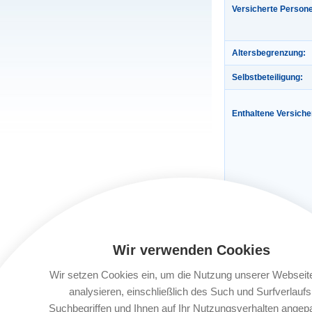
Versicherte Person
Altersbegrenzung:
Selbstbeteiligung:
Enthaltene Versich
Gültigkeit:
Wir verwenden Cookies
Automatische Verlä
Wir setzen Cookies ein, um die Nutzung unserer Webseit
analysieren, einschließlich des Such und Surfverlaufs
Buchungsfrist:
Suchbegriffen und Ihnen auf Ihr Nutzungsverhalten angep