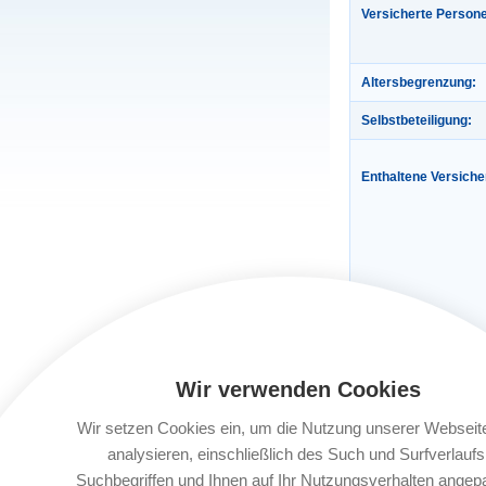
Versicherte Person
Altersbegrenzung:
Selbstbeteiligung:
Enthaltene Versich
Gültigkeit:
Wir verwenden Cookies
Automatische Verlä
Wir setzen Cookies ein, um die Nutzung unserer Webseit
analysieren, einschließlich des Such und Surfverlaufs
Buchungsfrist:
Suchbegriffen und Ihnen auf Ihr Nutzungsverhalten angep