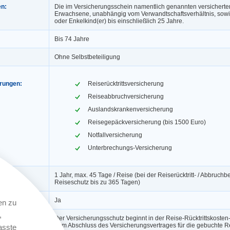
en:
Die im Versicherungsschein namentlich genannten versicherte
Erwachsene, unabhängig vom Verwandtschaftsverhältnis, sowie
oder Enkelkind(er) bis einschließlich 25 Jahre.
Bis 74 Jahre
Ohne Selbstbeteiligung
erungen:
Reiserücktrittsversicherung
Reiseabbruchversicherung
Auslandskrankenversicherung
Reisegepäckversicherung (bis 1500 Euro)
Notfallversicherung
Unterbrechungs-Versicherung
1 Jahr, max. 45 Tage / Reise (bei der Reiserücktritt- / Abbruch
Reiseschutz bis zu 365 Tagen)
ngerung:
Ja
en zu
,
Der Versicherungsschutz beginnt in der Reise-Rücktrittskosten
dem Abschluss des Versicherungsvertrages für die gebuchte Re
asste