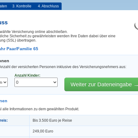
aten
3. Kontrolle
4. Abschluss
uss
wählte Versicherung online abschließen.
iche Sicherheit zu gewährleisten werden Ihre Daten dabei über eine
ung (SSL) übertragen.
hr Paar/Familie 65
sonen
 Anzahl der versicherten Personen inklusive des Versicherungsnehmers aus:
Anzahl Kinder:
Weiter zur Dateneingabe 
onen
l alle Informationen zu dem gewählten Produkt.
reis:
Bis 3.500 Euro je Reise
249,00 Euro