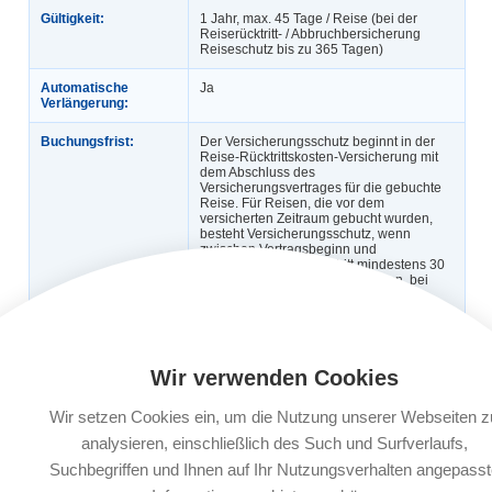
Gültigkeit:
1 Jahr, max. 45 Tage / Reise (bei der
Reiserücktritt- / Abbruchbersicherung
Reiseschutz bis zu 365 Tagen)
Automatische
Ja
Verlängerung:
Buchungsfrist:
Der Versicherungsschutz beginnt in der
Reise-Rücktrittskosten-Versicherung mit
dem Abschluss des
Versicherungsvertrages für die gebuchte
Reise. Für Reisen, die vor dem
versicherten Zeitraum gebucht wurden,
besteht Versicherungsschutz, wenn
zwischen Vertragsbeginn und
planmäßigem Reiseantritt mindestens 30
Tage liegen. Für Reisebuchungen, bei
denen zwischen Buchung und
Reisebeginn weniger als 30 Tage liegen,
besteht Versicherungsschutz, wenn der
Versicherungsvertrag am Tag der
Reisebuchung oder spätestens innerhalb
der nächsten drei Werktage beginnt.
Wir verwenden Cookies
Leistungsträger:
KRAVAG-LOGISTIC Versicherungs-AG,
Wir setzen Cookies ein, um die Nutzung unserer Webseiten z
Emil-von-Behring-Straße 2, 60439
Frankfurt am Main
analysieren, einschließlich des Such und Surfverlaufs,
Suchbegriffen und Ihnen auf Ihr Nutzungsverhalten angepasst
Dokumente:
Versicherungsbedingungen