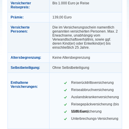
Versicherter
Bis 1.000 Euro je Reise
Reisepreis:
Prämie:
139,00 Euro
Versicherte
Die im Versicherungsschein namentlich
Personen:
genannten versicherten Personen. Max. 2
Erwachsene, unabhängig vom
Verwandtschaftsverhältnis, sowie ggf.
deren Kind(er) oder Enkelkind(er) bis
einschließlich 25 Jahre.
Altersbegrenzung:
Keine Altersbegrenzung
Selbstbeteiligung:
Ohne Selbstbeteiligung
Enthaltene
Reiserücktrittsversicherung
Versicherungen:
Reiseabbruchversicherung
Auslandskrankenversicherung
Reisegepäckversicherung (bis
1500 Euro)
Notfallversicherung
Unterbrechungs-Versicherung