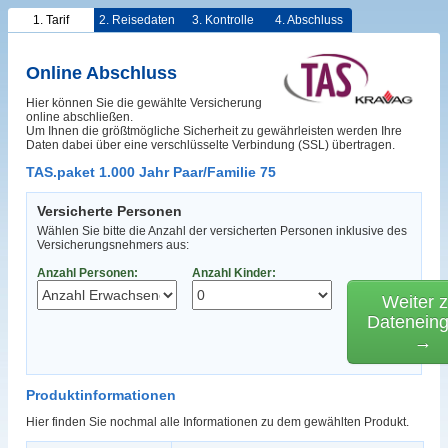
1. Tarif
2. Reisedaten
3. Kontrolle
4. Abschluss
Online Abschluss
Hier können Sie die gewählte Versicherung
online abschließen.
Um Ihnen die größtmögliche Sicherheit zu gewährleisten werden Ihre
Daten dabei über eine verschlüsselte Verbindung (SSL) übertragen.
TAS.paket 1.000 Jahr Paar/Familie 75
Versicherte Personen
Wählen Sie bitte die Anzahl der versicherten Personen inklusive des
Versicherungsnehmers aus:
Anzahl Personen:
Anzahl Kinder:
Weiter z
Datenein
→
Produktinformationen
Hier finden Sie nochmal alle Informationen zu dem gewählten Produkt.