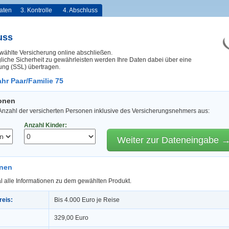
aten
3. Kontrolle
4. Abschluss
uss
wählte Versicherung online abschließen.
iche Sicherheit zu gewährleisten werden Ihre Daten dabei über eine
ung (SSL) übertragen.
hr Paar/Familie 75
sonen
 Anzahl der versicherten Personen inklusive des Versicherungsnehmers aus:
Anzahl Kinder:
Weiter zur Dateneingabe 
onen
l alle Informationen zu dem gewählten Produkt.
reis:
Bis 4.000 Euro je Reise
329,00 Euro