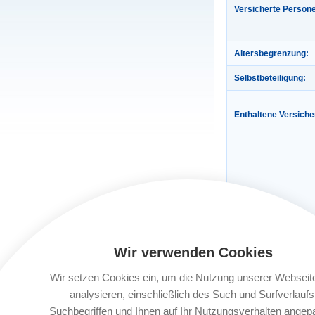
Versicherte Person
Altersbegrenzung:
Selbstbeteiligung:
Enthaltene Versich
Gültigkeit:
Wir verwenden Cookies
Automatische Verlä
Wir setzen Cookies ein, um die Nutzung unserer Webseit
analysieren, einschließlich des Such und Surfverlaufs
Buchungsfrist:
Suchbegriffen und Ihnen auf Ihr Nutzungsverhalten angep