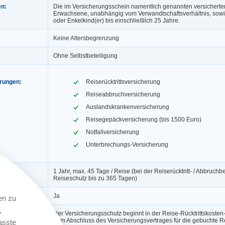
en:
Die im Versicherungsschein namentlich genannten versicherte
Erwachsene, unabhängig vom Verwandtschaftsverhältnis, sowie
oder Enkelkind(er) bis einschließlich 25 Jahre.
Keine Altersbegrenzung
Ohne Selbstbeteiligung
erungen:
Reiserücktrittsversicherung
Reiseabbruchversicherung
Auslandskrankenversicherung
Reisegepäckversicherung (bis 1500 Euro)
Notfallversicherung
Unterbrechungs-Versicherung
1 Jahr, max. 45 Tage / Reise (bei der Reiserücktritt- / Abbruch
Reiseschutz bis zu 365 Tagen)
ngerung:
Ja
en zu
,
Der Versicherungsschutz beginnt in der Reise-Rücktrittskosten
dem Abschluss des Versicherungsvertrages für die gebuchte Re
asste