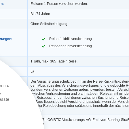
en:
Es kann 1 Person versichert werden.
Bis 74 Jahre
Ohne Selbstbeteiligung
erungen:
Reiserücktrittsversicherung
Reiseabbruchversicherung
1 Jahr, max. 365 Tage / Reise.
ngerung:
Ja
Der Versicherungsschutz beginnt in der Reise-Rücktrittskosten
en zu
dem Abschluss des Versicherungsvertrages für die gebuchte Re
vor dem versicherten Zeitraum gebucht wurden, besteht Versi
,
zwischen Vertragsbeginn und planmäßigem Reiseantritt mindes
Für Reisebuchungen, bei denen zwischen Buchung und Reise
asste
30 Tage liegen, besteht Versicherungsschutz, wenn der Versi
Tag der Reisebuchung oder spätestens innerhalb der nächsten
beginnt.
KRAVAG-LOGISTIC Versicherungs-AG, Emil-von-Behring-Straße
am Main