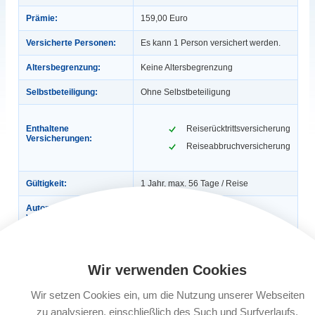
Prämie:
159,00 Euro
Versicherte Personen:
Es kann 1 Person versichert werden.
Altersbegrenzung:
Keine Altersbegrenzung
Selbstbeteiligung:
Ohne Selbstbeteiligung
Enthaltene
Reiserücktrittsversicherung
Versicherungen:
Reiseabbruchversicherung
Gültigkeit:
1 Jahr, max. 56 Tage / Reise
Automatische
Ja
Verlängerung:
Buchungsfrist:
Alle Produkte, die die Reise-
Rücktrittsversicherung enthalten, sind
sofort bei Buchung, jedoch spätestens
Wir verwenden Cookies
30 Tage vor Reiseantritt,
abzuschließen. Liegen zwischen
Reisebuchung und Reiseantritt
Wir setzen Cookies ein, um die Nutzung unserer Webseiten
weniger als 30 Tage, muss der
zu analysieren, einschließlich des Such und Surfverlaufs,
Abschluss der Reiseversicherung