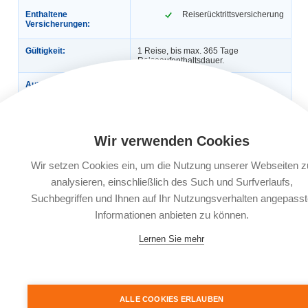
Enthaltene
Reiserücktrittsversicherung
Versicherungen:
Gültigkeit:
1 Reise, bis max. 365 Tage
Reiseaufenthaltsdauer.
Automatische
Nein
Verlängerung:
Buchungsfrist:
Nach Reisebuchung bis 30 Tage vor
Reiseantritt, ab dem 29. Tag vor
Reiseantritt am Buchungstag oder bis
Wir verwenden Cookies
spätestens 4 Tage nach
Reisebuchung.
Wir setzen Cookies ein, um die Nutzung unserer Webseiten z
Leistungsträger:
Würzburger Versicherungs-AG,
analysieren, einschließlich des Such und Surfverlaufs,
Bahnhofstr. 11, 97090 Würzburg
Suchbegriffen und Ihnen auf Ihr Nutzungsverhalten angepasst
Informationen anbieten zu können.
Dokumente:
Versicherungsbedingungen
Informationsblatt zu
Lernen Sie mehr
Versicherungsprodukten (IPID)
ALLE COOKIES ERLAUBEN