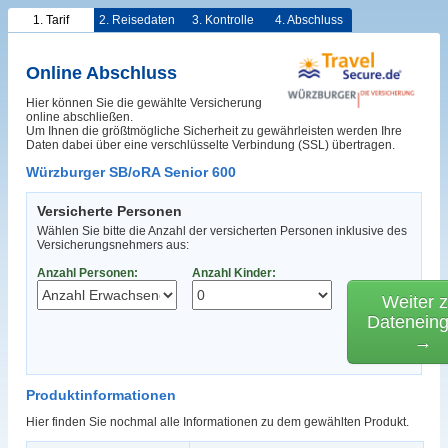
1. Tarif
2. Reisedaten
3. Kontrolle
4. Abschluss
Online Abschluss
Hier können Sie die gewählte Versicherung
online abschließen.
Um Ihnen die größtmögliche Sicherheit zu gewährleisten werden Ihre
Daten dabei über eine verschlüsselte Verbindung (SSL) übertragen.
Würzburger SB/oRA Senior 600
Versicherte Personen
Wählen Sie bitte die Anzahl der versicherten Personen inklusive des
Versicherungsnehmers aus:
Anzahl Personen:
Anzahl Kinder:
Weiter z
Datenein
→
Produktinformationen
Hier finden Sie nochmal alle Informationen zu dem gewählten Produkt.