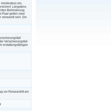
 mindestens ein,
ersichert. Längstens
annten Behinderung
s Paar gelten zwei
 verwandt sein. Ein
Versicherungsfall
der Versicherungsfall
om erstattungsfähigen
g vor Reiseantritt am
g