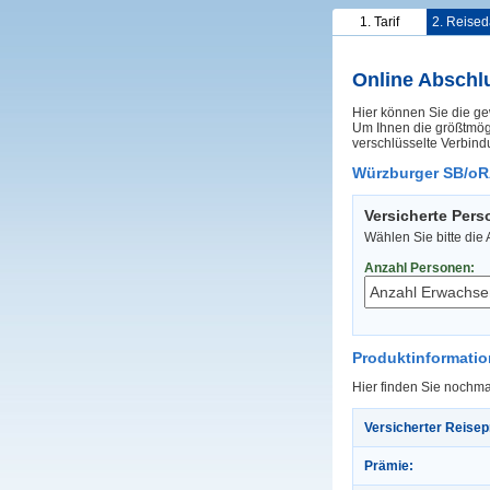
1. Tarif
2. Reised
Online Abschl
Hier können Sie die ge
Um Ihnen die größtmögl
verschlüsselte Verbind
Würzburger SB/oR
Versicherte Per
Wählen Sie bitte die
Anzahl Personen:
Produktinformati
Hier finden Sie nochma
Versicherter Reisep
Prämie: