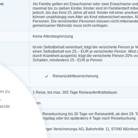
en:
Als Familie gelten ein Erwachsener oder zwei Erwachsene und
maximal bis zu sieben Kinder. Kinder sind im Familientarif mitv
jedoch, bis das Kind 25 Jahre alt wird. Kinder mit einer anerk
können unabhängig vom Alter als Kind mitversichert werden. Al
Personen. Die versicherten Personen müssen nicht miteinander
gemeinsamer Wohnsitz muss nicht vorliegen.
Keine Altersbegrenzung
Ist ein Selbstbehalt vereinbart, trägt die versicherte Person je 
einen Selbstbehalt von 25,-- EUR je versicherter Person. Wird 
durch Krankheit ausgelöst, trägt die versicherte Person 20% v
Schaden, mindestens 25.- EUR je Person.
erungen:
Reiserücktrittsversicherung
en zu
1 Reise, bis max. 365 Tage Reiseaufenthaltsdauer.
,
ngerung:
Nein
asste
Nach Reisebuchung bis 30 Tage vor Reiseantritt, ab dem 29. Ta
Buchungstag oder bis spätestens 4 Tage nach Reisebuchung.
Würzburger Versicherungs-AG, Bahnhofstr. 11, 97090 Würzbur