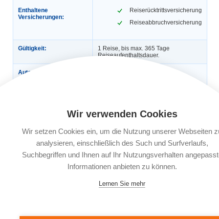
Enthaltene
Reiserücktrittsversicherung
Versicherungen:
Reiseabbruchversicherung
Gültigkeit:
1 Reise, bis max. 365 Tage
Reiseaufenthaltsdauer.
Automatische
Nein
Verlängerung:
Buchungsfrist:
Nach Reisebuchung bis 30 Tage vor
Reiseantritt, ab dem 29. Tag vor
Reiseantritt am Buchungstag oder bis
Wir verwenden Cookies
spätestens 4 Tage nach
Reisebuchung.
Wir setzen Cookies ein, um die Nutzung unserer Webseiten z
Leistungsträger:
Würzburger Versicherungs-AG,
analysieren, einschließlich des Such und Surfverlaufs,
Bahnhofstr. 11, 97090 Würzburg
Suchbegriffen und Ihnen auf Ihr Nutzungsverhalten angepasst
Informationen anbieten zu können.
Dokumente:
Versicherungsbedingungen
Informationsblatt zu
Versicherungsprodukten (IPID)
Lernen Sie mehr