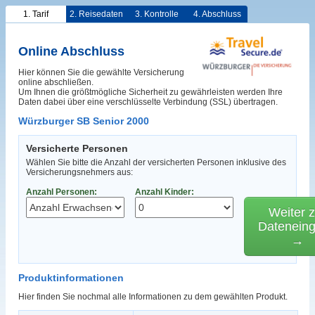
1. Tarif
2. Reisedaten
3. Kontrolle
4. Abschluss
Online Abschluss
Hier können Sie die gewählte Versicherung
online abschließen.
Um Ihnen die größtmögliche Sicherheit zu gewährleisten werden Ihre
Daten dabei über eine verschlüsselte Verbindung (SSL) übertragen.
Würzburger SB Senior 2000
Versicherte Personen
Wählen Sie bitte die Anzahl der versicherten Personen inklusive des
Versicherungsnehmers aus:
Anzahl Personen:
Anzahl Kinder:
Weiter z
Datenein
→
Produktinformationen
Hier finden Sie nochmal alle Informationen zu dem gewählten Produkt.