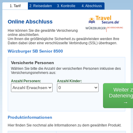
1. Tarif
2. Reisedaten
3. Kontrolle
4. Abschluss
Online Abschluss
Hier können Sie die gewählte Versicherung
online abschließen.
Um Ihnen die größtmögliche Sicherheit zu gewährleisten werden Ihre
Daten dabei über eine verschlüsselte Verbindung (SSL) übertragen.
Würzburger SB Senior 8500
Versicherte Personen
Wählen Sie bitte die Anzahl der versicherten Personen inklusive des
Versicherungsnehmers aus:
Anzahl Personen:
Anzahl Kinder:
Weiter z
Datenein
→
Produktinformationen
Hier finden Sie nochmal alle Informationen zu dem gewählten Produkt.