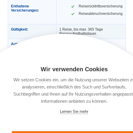
Enthaltene
Reiserücktrittsversicherung
Versicherungen:
Reiseabbruchversicherung
Gültigkeit:
1 Reise, bis max. 365 Tage
Reiseaufenthaltsdauer.
Automatische
Nein
Verlängerung:
Buchungsfrist:
Nach Reisebuchung bis 30 Tage vor
Reiseantritt, ab dem 29. Tag vor
Reiseantritt am Buchungstag oder bis
Wir verwenden Cookies
spätestens 4 Tage nach
Reisebuchung.
Wir setzen Cookies ein, um die Nutzung unserer Webseiten z
Leistungsträger:
Würzburger Versicherungs-AG,
analysieren, einschließlich des Such und Surfverlaufs,
Bahnhofstr. 11, 97090 Würzburg
Suchbegriffen und Ihnen auf Ihr Nutzungsverhalten angepasst
Informationen anbieten zu können.
Dokumente:
Versicherungsbedingungen
Informationsblatt zu
Versicherungsprodukten (IPID)
Lernen Sie mehr