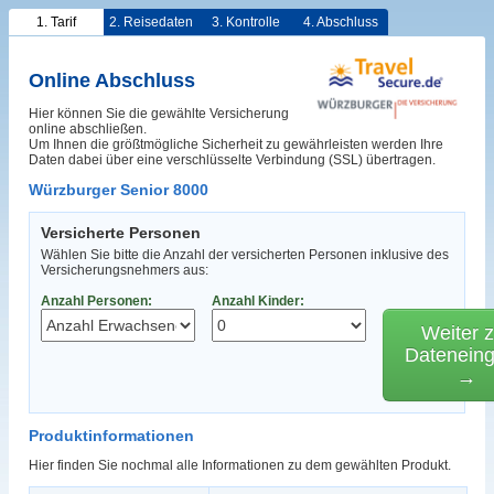
1. Tarif
2. Reisedaten
3. Kontrolle
4. Abschluss
Online Abschluss
Hier können Sie die gewählte Versicherung
online abschließen.
Um Ihnen die größtmögliche Sicherheit zu gewährleisten werden Ihre
Daten dabei über eine verschlüsselte Verbindung (SSL) übertragen.
Würzburger Senior 8000
Versicherte Personen
Wählen Sie bitte die Anzahl der versicherten Personen inklusive des
Versicherungsnehmers aus:
Anzahl Personen:
Anzahl Kinder:
Weiter z
Datenein
→
Produktinformationen
Hier finden Sie nochmal alle Informationen zu dem gewählten Produkt.