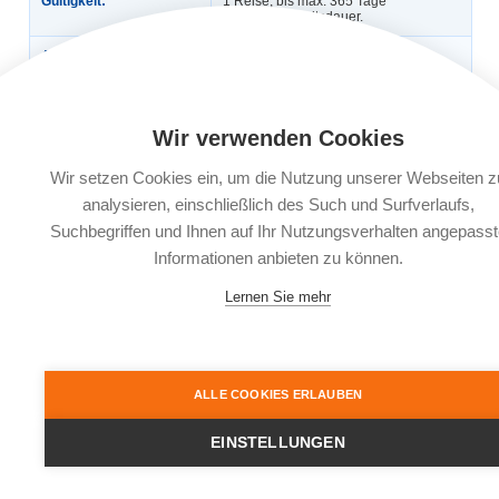
Gültigkeit:
1 Reise, bis max. 365 Tage
Reiseaufenthaltsdauer.
Automatische
Nein
Verlängerung:
Buchungsfrist:
Nach Reisebuchung bis 30 Tage vor
Reiseantritt, ab dem 29. Tag vor
Wir verwenden Cookies
Reiseantritt am Buchungstag oder bis
spätestens 4 Tage nach
Reisebuchung.
Wir setzen Cookies ein, um die Nutzung unserer Webseiten z
analysieren, einschließlich des Such und Surfverlaufs,
Leistungsträger:
Würzburger Versicherungs-AG,
Bahnhofstr. 11, 97090 Würzburg
Suchbegriffen und Ihnen auf Ihr Nutzungsverhalten angepasst
Informationen anbieten zu können.
Dokumente:
Versicherungsbedingungen
Informationsblatt zu
Lernen Sie mehr
Versicherungsprodukten (IPID)
ALLE COOKIES ERLAUBEN
EINSTELLUNGEN