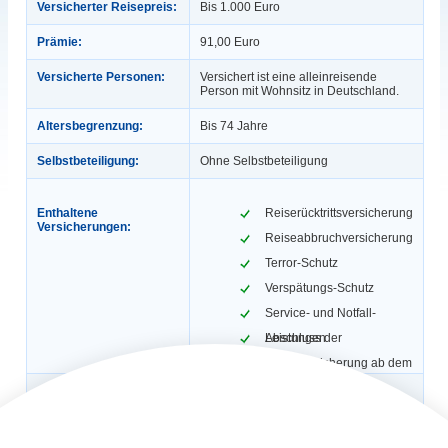
Versicherter Reisepreis:
Bis 1.000 Euro
Prämie:
91,00 Euro
Versicherte Personen:
Versichert ist eine alleinreisende
Person mit Wohnsitz in Deutschland.
Altersbegrenzung:
Bis 74 Jahre
Selbstbeteiligung:
Ohne Selbstbeteiligung
Enthaltene
Reiserücktrittsversicherung
Versicherungen:
Reiseabbruchversicherung
Terror-Schutz
Verspätungs-Schutz
Service- und Notfall-
Leistungen
Abschluss der
Reiseversicherung ab dem
7. Oktober 2023
Gültigkeit:
1 Reise, max. 31 Tage.
Automatische
Nein
Verlängerung: