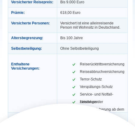
Versicherter Reisepreis:
Bis 9.000 Euro
Prämie:
618,00 Euro
Versicherte Personen:
Versichert ist eine alleinreisende
Person mit Wohnsitz in Deutschland.
Altersbegrenzung:
Bis 100 Jahre
Selbstbeteiligung:
Ohne Selbstbeteiligung
Enthaltene
Reiserücktrittsversicherung
Versicherungen:
Reiseabbruchversicherung
Terror-Schutz
Verspätungs-Schutz
Service- und Notfall-
Leistungen
Abschluss der
Reiseversicherung ab dem
7. Oktober 2023
Gültigkeit:
1 Reise, max. 31 Tage.
Automatische
Nein
Verlängerung: