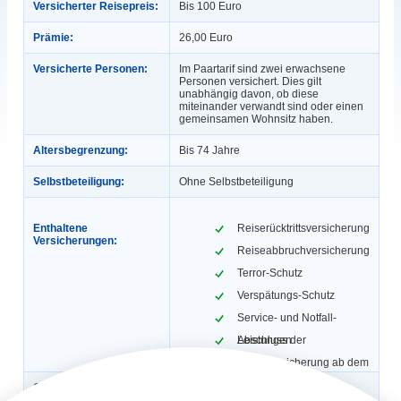
Versicherter Reisepreis:
Bis 100 Euro
Prämie:
26,00 Euro
Versicherte Personen:
Im Paartarif sind zwei erwachsene
Personen versichert. Dies gilt
unabhängig davon, ob diese
miteinander verwandt sind oder einen
gemeinsamen Wohnsitz haben.
Altersbegrenzung:
Bis 74 Jahre
Selbstbeteiligung:
Ohne Selbstbeteiligung
Enthaltene
Reiserücktrittsversicherung
Versicherungen:
Reiseabbruchversicherung
Terror-Schutz
Verspätungs-Schutz
Service- und Notfall-
Leistungen
Abschluss der
Reiseversicherung ab dem
7. Oktober 2023
Gültigkeit:
1 Reise, max. 31 Tage.