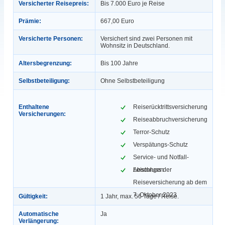
Versicherter Reisepreis:
Bis 7.000 Euro je Reise
Prämie:
667,00 Euro
Versicherte Personen:
Versichert sind zwei Personen mit
Wohnsitz in Deutschland.
Altersbegrenzung:
Bis 100 Jahre
Selbstbeteiligung:
Ohne Selbstbeteiligung
Enthaltene
Reiserücktrittsversicherung
Versicherungen:
Reiseabbruchversicherung
Terror-Schutz
Verspätungs-Schutz
Service- und Notfall-
Leistungen
Abschluss der
Reiseversicherung ab dem
7. Oktober 2023
Gültigkeit:
1 Jahr, max. 56 Tage / Reise.
Automatische
Ja
Verlängerung: