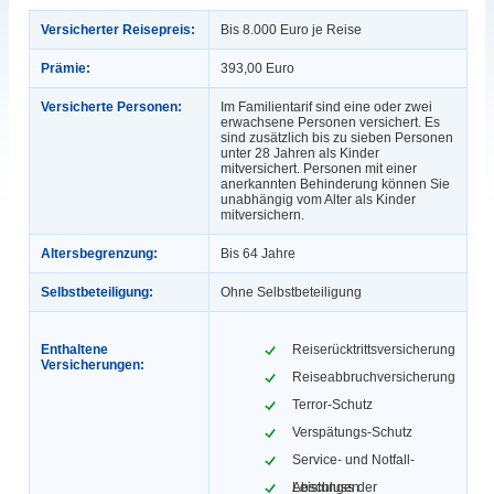
Versicherter Reisepreis:
Bis 8.000 Euro je Reise
Prämie:
393,00 Euro
Versicherte Personen:
Im Familientarif sind eine oder zwei
erwachsene Personen versichert. Es
sind zusätzlich bis zu sieben Personen
unter 28 Jahren als Kinder
mitversichert. Personen mit einer
anerkannten Behinderung können Sie
unabhängig vom Alter als Kinder
mitversichern.
Altersbegrenzung:
Bis 64 Jahre
Selbstbeteiligung:
Ohne Selbstbeteiligung
Enthaltene
Reiserücktrittsversicherung
Versicherungen:
Reiseabbruchversicherung
Terror-Schutz
Verspätungs-Schutz
Service- und Notfall-
Leistungen
Abschluss der