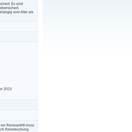
ichert. Es sind
tversichert.
hängig vom Alter als
er 2023
 vor Reiseantritt muss
nach Reisebuchung