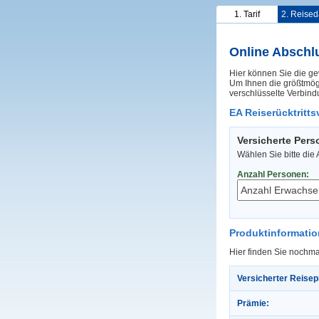
1. Tarif
2. Reised
Online Abschl
Hier können Sie die ge
Um Ihnen die größtmögl
verschlüsselte Verbind
EA Reiserücktritt
Versicherte Per
Wählen Sie bitte die
Anzahl Personen:
Produktinformati
Hier finden Sie nochma
Versicherter Reisep
Prämie: