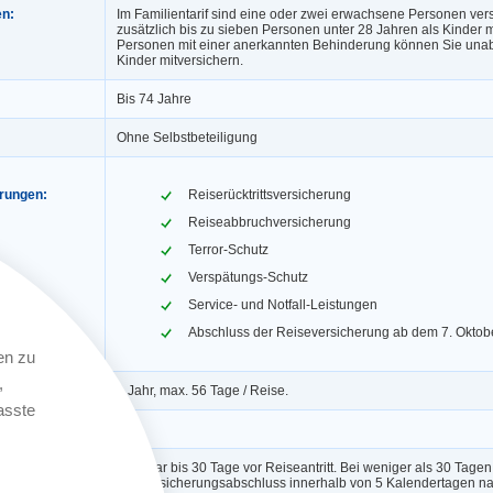
en:
Im Familientarif sind eine oder zwei erwachsene Personen vers
zusätzlich bis zu sieben Personen unter 28 Jahren als Kinder mi
Personen mit einer anerkannten Behinderung können Sie unab
Kinder mitversichern.
Bis 74 Jahre
Ohne Selbstbeteiligung
erungen:
Reiserücktrittsversicherung
Reiseabbruchversicherung
Terror-Schutz
Verspätungs-Schutz
Service- und Notfall-Leistungen
Abschluss der Reiseversicherung ab dem 7. Oktob
en zu
,
1 Jahr, max. 56 Tage / Reise.
asste
ngerung:
Ja
Buchbar bis 30 Tage vor Reiseantritt. Bei weniger als 30 Tagen
der Versicherungsabschluss innerhalb von 5 Kalendertagen 