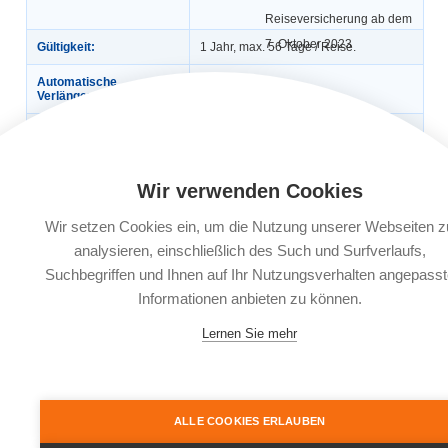
Reiseversicherung ab dem
7. Oktober 2023
Gültigkeit:
1 Jahr, max. 56 Tage / Reise.
Automatische
Ja
Verlängerung:
Buchungsfrist:
Buchbar bis 30 Tage vor Reiseantritt.
Bei weniger als 30 Tagen vor
Reiseantritt muss der
Versicherungsabschluss innerhalb von
5 Kalendertagen nach Reisebuchung
Wir verwenden Cookies
erfolgen.
Wir setzen Cookies ein, um die Nutzung unserer Webseiten z
Leistungsträger:
Europ Assistance SA, Niederlassung
analysieren, einschließlich des Such und Surfverlaufs,
für Deutschland, Adenauerring 9,
81737 München
Suchbegriffen und Ihnen auf Ihr Nutzungsverhalten angepasst
Informationen anbieten zu können.
Dokumente:
Versicherungsbedingungen
Informationsblatt zu
Lernen Sie mehr
Versicherungsprodukten (IPID)
ALLE COOKIES ERLAUBEN