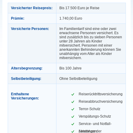
Versicherter Reisepreis:
Bis 17.500 Euro je Reise
Prämie:
1.740,00 Euro
Versicherte Personen:
Im Familientarif sind eine oder zwei
erwachsene Personen versichert. Es
sind zusätzlich bis zu sieben Personen
unter 28 Jahren als Kinder
mitversichert. Personen mit einer
anerkannten Behinderung können Sie
unabhängig vom Alter als Kinder
mitversichern.
Altersbegrenzung:
Bis 100 Jahre
Selbstbeteiligung:
Ohne Selbstbeteiligung
Enthaltene
Reiserücktrittsversicherung
Versicherungen:
Reiseabbruchversicherung
Terror-Schutz
Verspätungs-Schutz
Service- und Notfall-
Leistungen
Abschluss der