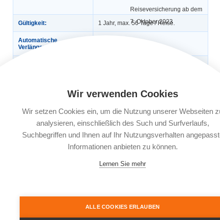
Reiseversicherung ab dem
7. Oktober 2023
Gültigkeit:
1 Jahr, max. 56 Tage / Reise.
Automatische
Ja
Verlängerung:
Buchungsfrist:
Buchbar bis 30 Tage vor Reiseantritt.
Bei weniger als 30 Tagen vor
Reiseantritt muss der
Versicherungsabschluss innerhalb von
5 Kalendertagen nach Reisebuchung
Wir verwenden Cookies
erfolgen.
Wir setzen Cookies ein, um die Nutzung unserer Webseiten z
Leistungsträger:
Europ Assistance SA, Niederlassung
analysieren, einschließlich des Such und Surfverlaufs,
für Deutschland, Adenauerring 9,
81737 München
Suchbegriffen und Ihnen auf Ihr Nutzungsverhalten angepasst
Informationen anbieten zu können.
Dokumente:
Versicherungsbedingungen
Informationsblatt zu
Lernen Sie mehr
Versicherungsprodukten (IPID)
ALLE COOKIES ERLAUBEN