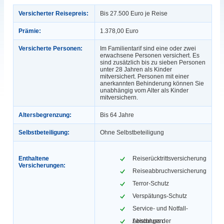
Versicherter Reisepreis:
Bis 27.500 Euro je Reise
Prämie:
1.378,00 Euro
Versicherte Personen:
Im Familientarif sind eine oder zwei
erwachsene Personen versichert. Es
sind zusätzlich bis zu sieben Personen
unter 28 Jahren als Kinder
mitversichert. Personen mit einer
anerkannten Behinderung können Sie
unabhängig vom Alter als Kinder
mitversichern.
Altersbegrenzung:
Bis 64 Jahre
Selbstbeteiligung:
Ohne Selbstbeteiligung
Enthaltene
Reiserücktrittsversicherung
Versicherungen:
Reiseabbruchversicherung
Terror-Schutz
Verspätungs-Schutz
Service- und Notfall-
Leistungen
Abschluss der