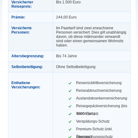
Versicherter
Bis 1.500 Euro
Reisepreis:
Prämie:
244,00 Euro
Versicherte
Im Paartarif sind zwei erwachsene
Personen:
Personen versichert. Dies gilt unabhängig
davon, ob diese miteinander verwandt
sind oder einen gemeinsamen Wohnsitz
haben.
Altersbegrenzung:
Bis 74 Jahre
Selbstbeteiligung:
Ohne Selbstbeteiligung
Enthaltene
Reiserücktrittsversicherung
Versicherungen:
Reiseabbruchversicherung
Auslandskrankenversicherung
Reisegepäckversicherung (bis
4000 Euro)
Terror-Schutz
Verspätungs-Schutz
Premium-Schutz (inkl.
Bergung)
Überraschungsschutz