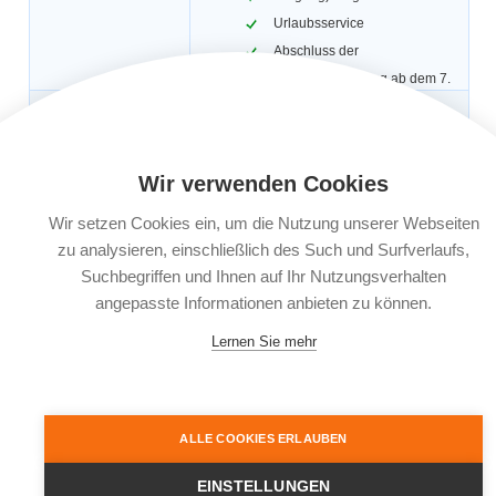
Urlaubsservice
Abschluss der
Reiseversicherung ab dem 7.
Oktober 2023
Gültigkeit:
1 Reise, max. 31 Tage.
Automatische
Nein
Verlängerung:
Wir verwenden Cookies
Buchungsfrist:
Buchbar bis 30 Tage vor Reiseantritt. Bei
weniger als 30 Tagen vor Reiseantritt
Wir setzen Cookies ein, um die Nutzung unserer Webseiten
muss der Versicherungsabschluss
zu analysieren, einschließlich des Such und Surfverlaufs,
innerhalb von 5 Kalendertagen nach
Reisebuchung erfolgen.
Suchbegriffen und Ihnen auf Ihr Nutzungsverhalten
angepasste Informationen anbieten zu können.
Leistungsträger:
Europ Assistance SA, Niederlassung für
Deutschland, Adenauerring 9, 81737
München
Lernen Sie mehr
Dokumente:
Versicherungsbedingungen
Informationsblatt zu
Versicherungsprodukten (IPID)
ALLE COOKIES ERLAUBEN
EINSTELLUNGEN