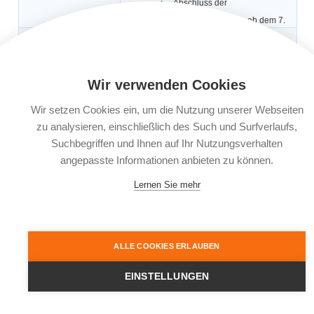
Abschluss der
Reiseversicherung ab dem 7.
Oktober 2023
Gültigkeit:
1 Jahr, max. 56 Tage / Reise.
Automatische
Ja
Verlängerung:
Wir verwenden Cookies
Buchungsfrist:
Buchbar bis 30 Tage vor Reiseantritt. Bei
weniger als 30 Tagen vor Reiseantritt
Wir setzen Cookies ein, um die Nutzung unserer Webseiten
muss der Versicherungsabschluss
zu analysieren, einschließlich des Such und Surfverlaufs,
innerhalb von 5 Kalendertagen nach
Reisebuchung erfolgen.
Suchbegriffen und Ihnen auf Ihr Nutzungsverhalten
angepasste Informationen anbieten zu können.
Leistungsträger:
Europ Assistance SA, Niederlassung für
Deutschland, Adenauerring 9, 81737
München
Lernen Sie mehr
Dokumente:
Versicherungsbedingungen
Informationsblatt zu
Versicherungsprodukten (IPID)
ALLE COOKIES ERLAUBEN
EINSTELLUNGEN