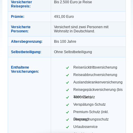
Versicherter
Bis 2.500 Euro je Reise
Reisepreis:
Prämie:
491,00 Euro
Versicherte
Versichert sind zwei Personen mit
Personen:
Wohnsitz in Deutschland.
Altersbegrenzung:
Bis 100 Jahre
Selbstbeteiligung:
Ohne Selbstbeteiligung
Enthaltene
Reiserücktrittsversicherung
Versicherungen:
Reiseabbruchversicherung
Auslandskrankenversicherung
Reisegepäckversicherung (bis
4000 Euro)
Terror-Schutz
Verspätungs-Schutz
Premium-Schutz (inkl.
Bergung)
Überraschungsschutz
Urlaubsservice