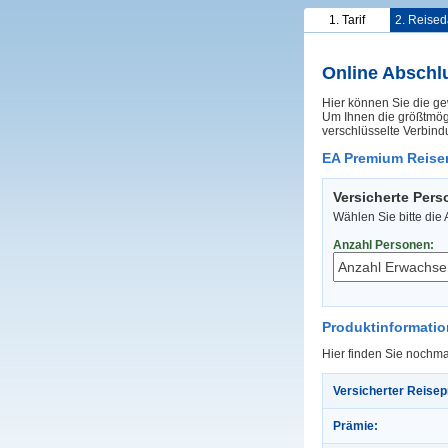
1. Tarif
2. Reised
Online Abschl
Hier können Sie die ge
Um Ihnen die größtmögl
verschlüsselte Verbind
EA Premium Reiser
Versicherte Per
Wählen Sie bitte die
Anzahl Personen:
Produktinformati
Hier finden Sie nochma
Versicherter Reisep
Prämie: