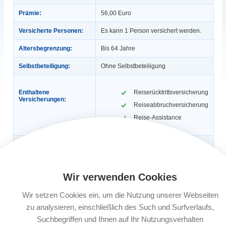
Prämie:
56,00 Euro
Versicherte Personen:
Es kann 1 Person versichert werden.
Altersbegrenzung:
Bis 64 Jahre
Selbstbeteiligung:
Ohne Selbstbeteiligung
Enthaltene
Reiserücktrittsversicherung
Versicherungen:
Reiseabbruchversicherung
Reise-Assistance
Gültigkeit:
1 Jahr, max. 365 Tage / Reise (Ist eine
Reisekrankenversicherung inklusive,
dann gilt: 1 Jahr, 56 Tage / Reise).
Auch für Geschäftsreisen.
Wir verwenden Cookies
Automatische
Ja
Verlängerung:
Wir setzen Cookies ein, um die Nutzung unserer Webseiten
zu analysieren, einschließlich des Such und Surfverlaufs,
Buchungsfrist:
Nach Reisebuchung bis 30 Tage vor
Reiseantritt, ab dem 29. Tag vor
Suchbegriffen und Ihnen auf Ihr Nutzungsverhalten
Reiseantritt 3 Werktage nach