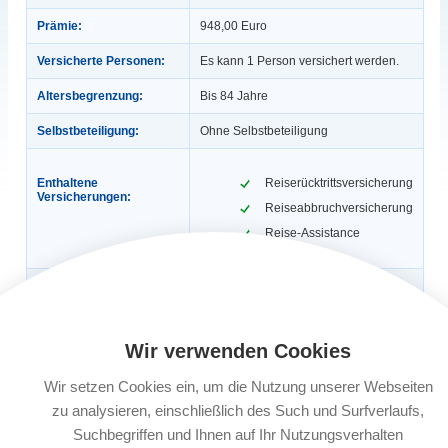
Prämie:
948,00 Euro
Versicherte Personen:
Es kann 1 Person versichert werden.
Altersbegrenzung:
Bis 84 Jahre
Selbstbeteiligung:
Ohne Selbstbeteiligung
Enthaltene
Reiserücktrittsversicherung
Versicherungen:
Reiseabbruchversicherung
Reise-Assistance
Gültigkeit:
1 Jahr, max. 365 Tage / Reise (Ist eine
Reisekrankenversicherung inklusive,
dann gilt: 1 Jahr, 56 Tage / Reise).
Auch für Geschäftsreisen.
Wir verwenden Cookies
Automatische
Ja
Verlängerung:
Wir setzen Cookies ein, um die Nutzung unserer Webseiten
zu analysieren, einschließlich des Such und Surfverlaufs,
Buchungsfrist:
Nach Reisebuchung bis 30 Tage vor
Reiseantritt, ab dem 29. Tag vor
Suchbegriffen und Ihnen auf Ihr Nutzungsverhalten
Reiseantritt 3 Werktage nach