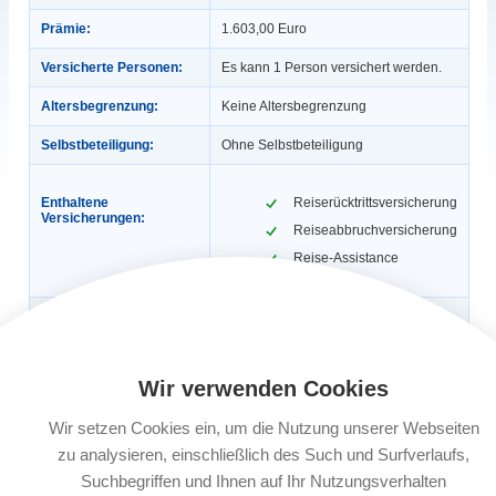
Prämie:
1.603,00 Euro
Versicherte Personen:
Es kann 1 Person versichert werden.
Altersbegrenzung:
Keine Altersbegrenzung
Selbstbeteiligung:
Ohne Selbstbeteiligung
Enthaltene
Reiserücktrittsversicherung
Versicherungen:
Reiseabbruchversicherung
Reise-Assistance
Gültigkeit:
1 Jahr, max. 365 Tage / Reise (Ist eine
Reisekrankenversicherung inklusive,
dann gilt: 1 Jahr, 56 Tage / Reise).
Auch für Geschäftsreisen.
Wir verwenden Cookies
Automatische
Ja
Verlängerung:
Wir setzen Cookies ein, um die Nutzung unserer Webseiten
zu analysieren, einschließlich des Such und Surfverlaufs,
Buchungsfrist:
Nach Reisebuchung bis 30 Tage vor
Reiseantritt, ab dem 29. Tag vor
Suchbegriffen und Ihnen auf Ihr Nutzungsverhalten
Reiseantritt 3 Werktage nach