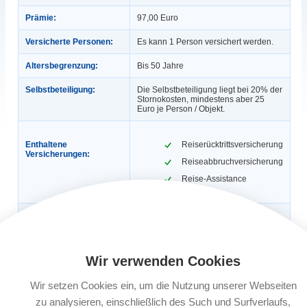
Prämie:
97,00 Euro
Versicherte Personen:
Es kann 1 Person versichert werden.
Altersbegrenzung:
Bis 50 Jahre
Selbstbeteiligung:
Die Selbstbeteiligung liegt bei 20% der
Stornokosten, mindestens aber 25
Euro je Person / Objekt.
Enthaltene
Reiserücktrittsversicherung
Versicherungen:
Reiseabbruchversicherung
Reise-Assistance
Gültigkeit:
1 Jahr, max. 365 Tage / Reise (Ist eine
Reisekrankenversicherung inklusive,
dann gilt: 1 Jahr, 56 Tage / Reise).
Auch für Geschäftsreisen.
Wir verwenden Cookies
Automatische
Ja
Verlängerung:
Wir setzen Cookies ein, um die Nutzung unserer Webseiten
zu analysieren, einschließlich des Such und Surfverlaufs,
Buchungsfrist:
Nach Reisebuchung bis 30 Tage vor