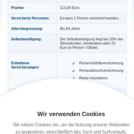
Prämie:
113,00 Euro
Versicherte Personen:
Es kann 1 Person versichert werden.
Altersbegrenzung:
Bis 84 Jahre
Selbstbeteiligung:
Die Selbstbeteiligung liegt bei 20% der
Stornokosten, mindestens aber 25
Euro je Person / Objekt.
Enthaltene
Reiserücktrittsversicherung
Versicherungen:
Reiseabbruchversicherung
Reise-Assistance
Gültigkeit:
1 Jahr, max. 365 Tage / Reise (Ist eine
Reisekrankenversicherung inklusive,
dann gilt: 1 Jahr, 56 Tage / Reise).
Auch für Geschäftsreisen.
Wir verwenden Cookies
Automatische
Ja
Verlängerung:
Wir setzen Cookies ein, um die Nutzung unserer Webseiten
zu analysieren, einschließlich des Such und Surfverlaufs,
Buchungsfrist:
Nach Reisebuchung bis 30 Tage vor