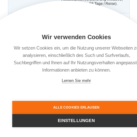
dann gilt: 1 Jahr, 56 Tage / Reise).
Auch für Geschäftsreisen.
Automatische
Ja
Verlängerung:
Buchungsfrist:
Nach Reisebuchung bis 30 Tage vor
Wir verwenden Cookies
Reiseantritt, ab dem 29. Tag vor
Reiseantritt 3 Werktage nach
Reisebuchung möglich.
Wir setzen Cookies ein, um die Nutzung unserer Webseiten z
analysieren, einschließlich des Such und Surfverlaufs,
Leistungsträger:
AWP P&C S.A., Bahnhofstraße 16,
85609 Aschheim bei München
Suchbegriffen und Ihnen auf Ihr Nutzungsverhalten angepasst
Informationen anbieten zu können.
Dokumente:
Versicherungsbedingungen
Informationsblatt zu
Lernen Sie mehr
Versicherungsprodukten (IPID)
ALLE COOKIES ERLAUBEN
EINSTELLUNGEN