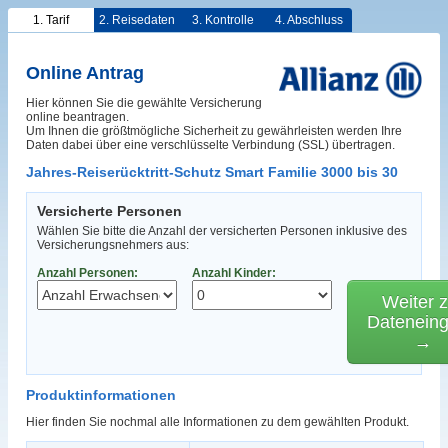
1. Tarif
2. Reisedaten
3. Kontrolle
4. Abschluss
Online Antrag
Hier können Sie die gewählte Versicherung
online beantragen.
Um Ihnen die größtmögliche Sicherheit zu gewährleisten werden Ihre
Daten dabei über eine verschlüsselte Verbindung (SSL) übertragen.
Jahres-Reiserücktritt-Schutz Smart Familie 3000 bis 30
Versicherte Personen
Wählen Sie bitte die Anzahl der versicherten Personen inklusive des
Versicherungsnehmers aus:
Anzahl Personen:
Anzahl Kinder:
Weiter z
Datenein
→
Produktinformationen
Hier finden Sie nochmal alle Informationen zu dem gewählten Produkt.