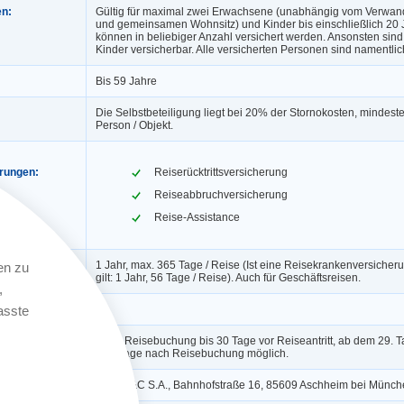
en:
Gültig für maximal zwei Erwachsene (unabhängig vom Verwand
und gemeinsamen Wohnsitz) und Kinder bis einschließlich 20 
können in beliebiger Anzahl versichert werden. Ansonsten sin
Kinder versicherbar. Alle versicherten Personen sind namentlic
Bis 59 Jahre
Die Selbstbeteiligung liegt bei 20% der Stornokosten, mindest
Person / Objekt.
erungen:
Reiserücktrittsversicherung
Reiseabbruchversicherung
Reise-Assistance
1 Jahr, max. 365 Tage / Reise (Ist eine Reisekrankenversicheru
en zu
gilt: 1 Jahr, 56 Tage / Reise). Auch für Geschäftsreisen.
,
ngerung:
Ja
asste
Nach Reisebuchung bis 30 Tage vor Reiseantritt, ab dem 29. Ta
Werktage nach Reisebuchung möglich.
AWP P&C S.A., Bahnhofstraße 16, 85609 Aschheim bei Münch