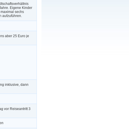
tschaftsverhältnis
Jahre. Eigene Kinder
d maximal sechs
h aufzuführen.
ens aber 25 Euro je
ng inklusive, dann
g vor Reiseantritt 3
en