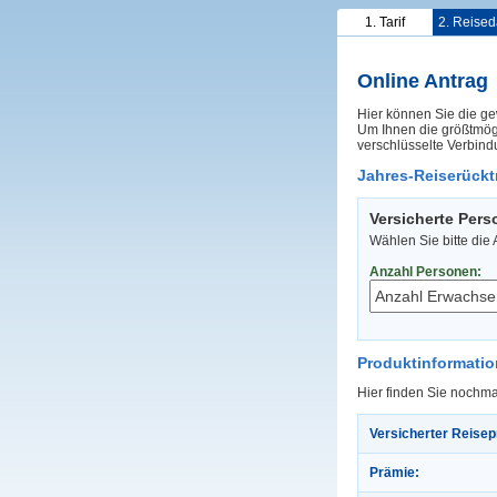
1. Tarif
2. Reised
Online Antrag
Hier können Sie die ge
Um Ihnen die größtmögl
verschlüsselte Verbind
Jahres-Reiserücktr
Versicherte Per
Wählen Sie bitte die
Anzahl Personen:
Produktinformati
Hier finden Sie nochma
Versicherter Reisep
Prämie: