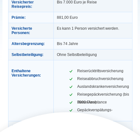
Versicherter
Bis 7.000 Euro je Reise
Reisepreis:
Prämie:
881,00 Euro
Versicherte
Es kann 1 Person versichert werden.
Personen:
Altersbegrenzung:
Bis 74 Jahre
Selbstbeteiligung:
Ohne Selbstbeteiligung
Enthaltene
Reiserücktrittsversicherung
Versicherungen:
Reiseabbruchversicherung
Auslandskrankenversicherung
Reisegepäckversicherung (bis
3000 Euro)
Reise-Assistance
Gepäckverspätungs-
Versicherung
Gültigkeit:
1 Jahr, max. 365 Tage / Reise (Ist eine
Reisekrankenversicherung inklusive,
dann gilt: 1 Jahr, 56 Tage / Reise). Auch für
Geschäftsreisen.