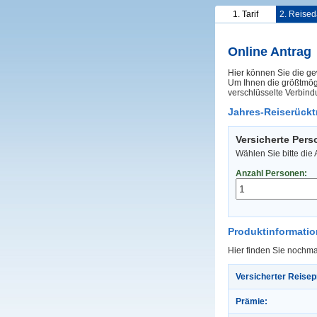
1. Tarif
2. Reised
Online Antrag
Hier können Sie die ge
Um Ihnen die größtmögl
verschlüsselte Verbind
Jahres-Reiserücktr
Versicherte Per
Wählen Sie bitte die
Anzahl Personen:
Produktinformati
Hier finden Sie nochma
Versicherter Reisep
Prämie: