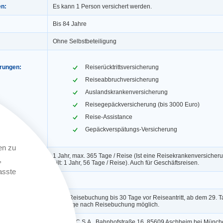
en:
Es kann 1 Person versichert werden.
Bis 84 Jahre
Ohne Selbstbeteiligung
erungen:
Reiserücktrittsversicherung
Reiseabbruchversicherung
Auslandskrankenversicherung
Reisegepäckversicherung (bis 3000 Euro)
Reise-Assistance
Gepäckverspätungs-Versicherung
en zu
1 Jahr, max. 365 Tage / Reise (Ist eine Reisekrankenversicheru
,
gilt: 1 Jahr, 56 Tage / Reise). Auch für Geschäftsreisen.
asste
ngerung:
Ja
Nach Reisebuchung bis 30 Tage vor Reiseantritt, ab dem 29. Ta
Werktage nach Reisebuchung möglich.
AWP P&C S.A., Bahnhofstraße 16, 85609 Aschheim bei Münch