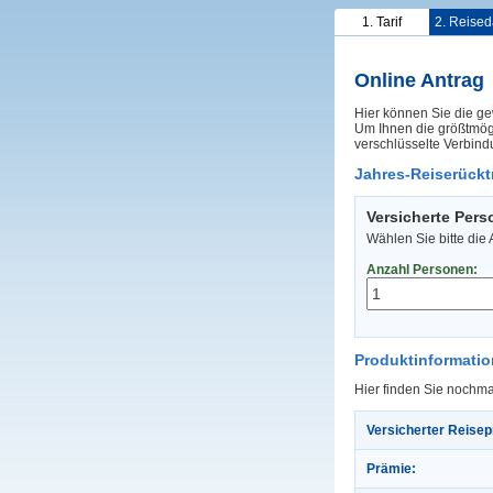
1. Tarif
2. Reised
Online Antrag
Hier können Sie die ge
Um Ihnen die größtmögl
verschlüsselte Verbind
Jahres-Reiserücktr
Versicherte Per
Wählen Sie bitte die
Anzahl Personen:
Produktinformati
Hier finden Sie nochma
Versicherter Reisep
Prämie: