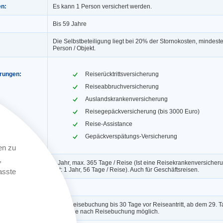
en:
Es kann 1 Person versichert werden.
Bis 59 Jahre
Die Selbstbeteiligung liegt bei 20% der Stornokosten, mindest
Person / Objekt.
erungen:
Reiserücktrittsversicherung
Reiseabbruchversicherung
Auslandskrankenversicherung
Reisegepäckversicherung (bis 3000 Euro)
Reise-Assistance
Gepäckverspätungs-Versicherung
en zu
,
1 Jahr, max. 365 Tage / Reise (Ist eine Reisekrankenversicheru
gilt: 1 Jahr, 56 Tage / Reise). Auch für Geschäftsreisen.
asste
ngerung:
Ja
Nach Reisebuchung bis 30 Tage vor Reiseantritt, ab dem 29. Ta
Werktage nach Reisebuchung möglich.