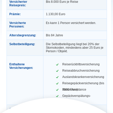
Versicherter
Bis 8.000 Euro je Reise
Reisepreis:
Prämie:
1.130,00 Euro
Versicherte
Es kann 1 Person versichert werden.
Personen:
Altersbegrenzung:
Bis 84 Jahre
Selbstbeteiligung:
Die Selbstbeteiligung liegt bei 20% der
Stornokosten, mindestens aber 25 Euro je
Person / Objekt.
Enthaltene
Reiserücktrittsversicherung
Versicherungen:
Reiseabbruchversicherung
Auslandskrankenversicherung
Reisegepäckversicherung (bis
3000 Euro)
Reise-Assistance
Gepäckverspätungs-
Versicherung
Gültigkeit:
1 Jahr, max. 365 Tage / Reise (Ist eine
Reisekrankenversicherung inklusive,